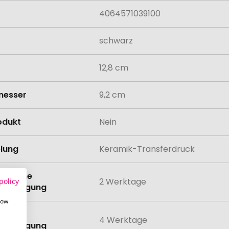
4064571039100
schwarz
12,8 cm
messer
9,2 cm
odukt
Nein
lung
Keramik-Transferdruck
eit ohne
2 Werktage
policy
anbringung
how
eit mit
4 Werktage
anbringung