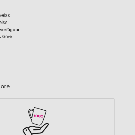
iss
 verfügbar
4 Stück
tore