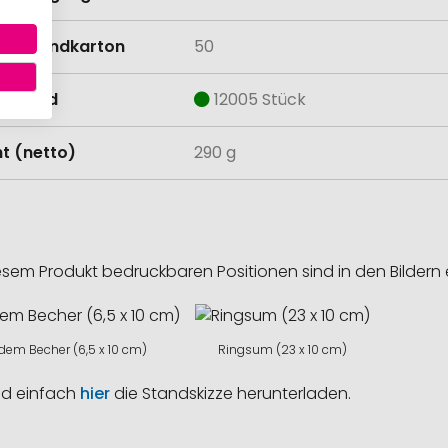
Versandkarton
50
estand
12005 Stück
t (netto)
290 g
esem Produkt bedruckbaren Positionen sind in den Bildern 
dem Becher (6,5 x 10 cm)
Ringsum (23 x 10 cm)
nd einfach
hier
die Standskizze herunterladen.