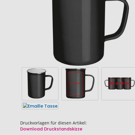
springen
springen
Druckvorlagen für diesen Artikel:
Download Druckstandskizze