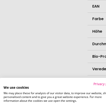
EAN
Farbe
Höhe
Durch
Bio-Pr
Verede
Lieferz
Privacy 
Werbe
We use cookies
We may place these for analysis of our visitor data, to improve our website, s
personalised content and to give you a great website experience. For more
Lieferz
information about the cookies we use open the settings.
Werbe