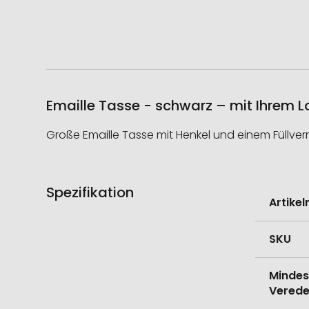
Emaille Tasse - schwarz – mit Ihrem 
Große Emaille Tasse mit Henkel und einem Füllve
Spezifikation
Weitere
Artike
Informati
SKU
Mindes
Verede