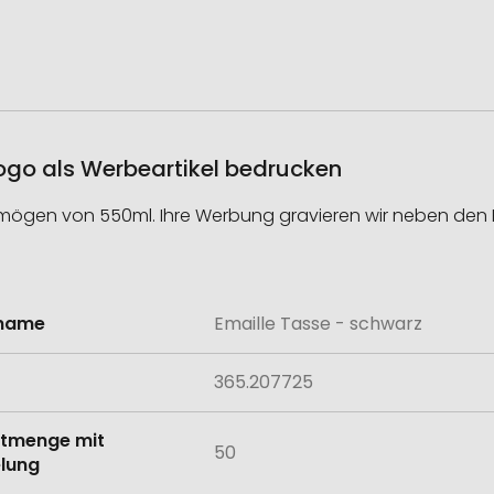
Logo als Werbeartikel bedrucken
rmögen von 550ml. Ihre Werbung gravieren wir neben den 
lname
Emaille Tasse - schwarz
onen
365.207725
tmenge mit
50
lung