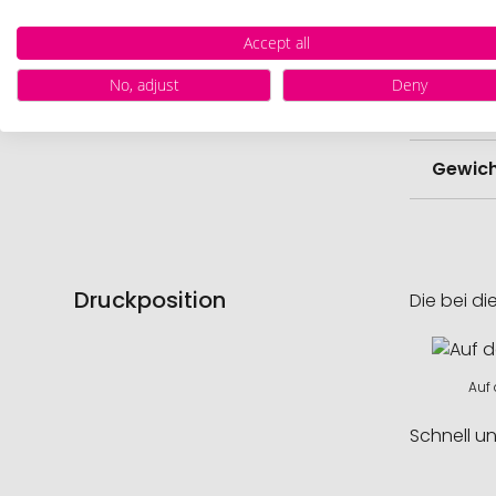
Accept all
Menge 
No, adjust
Deny
Lagerb
Gewich
Druckposition
Die bei di
Auf 
Schnell u