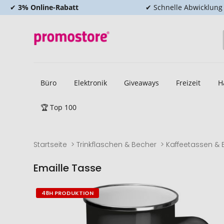
✔
3% Online-Rabatt
✔ Schnelle Abwicklung
Büro
Elektronik
Giveaways
Freizeit
H
🏆 Top 100
Startseite
Trinkflaschen & Becher
Kaffeetassen & 
Emaille Tasse
Zum
Zum
48H PRODUKTION
Ende
Anfang
der
der
Bildgalerie
Bildgalerie