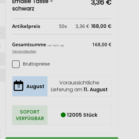
Emaille Tasse -
3,36 €
schwarz
Artikelpreis
50x
3,36 €
168,00 €
Gesamtsumme
168,00 €
exkl. MwSt. zzgl.
Versandkosten
Bruttopreise
Voraussichtliche
11
August
Lieferung am
11. August
SOFORT
12005 Stück
VERFÜGBAR