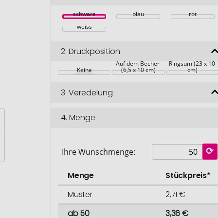
schwarz
blau
rot
weiss
2.
Druckposition
Auf dem Becher 
Ringsum (23 x 10 
Keine
(6,5 x 10 cm)
cm)
3.
Veredelung
4.
Menge
Ihre Wunschmenge:
Menge
Stückpreis*
Muster
2,71 €
ab 50
3,36 €