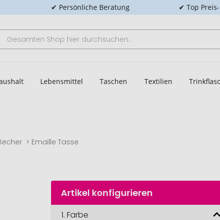
✔ Persönliche Beratung
✔ Top Preis
aushalt
Lebensmittel
Taschen
Textilien
Trinkfla
Becher
Emaille Tasse
Artikel konfigurieren
1.
Farbe