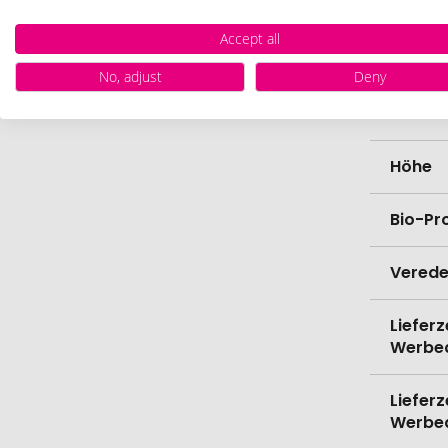
Zutate
Accept all
Länge
No, adjust
Deny
Breite
Höhe
Bio-Pr
Verede
Lieferz
Werbe
Lieferz
Werbe