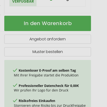
VERFÜGBAR
Geschenkartikel:
Auf
In den Warenkorb
Goldenes
Lager
Ostersäckchen
mit
Lindt
Angebot anfordern
Goldhase
und
Lindorkugel
Muster bestellen
Kostenloser E-Proof am selben Tag
Mit Ihrer Freigabe startet die Produktion
Professioneller Datencheck für 0,00€
Wir prüfen Ihr Logo für den Druck
Risikofreies Einkaufen
Stornieren ohne Risiko bis zur Druckfreigabe