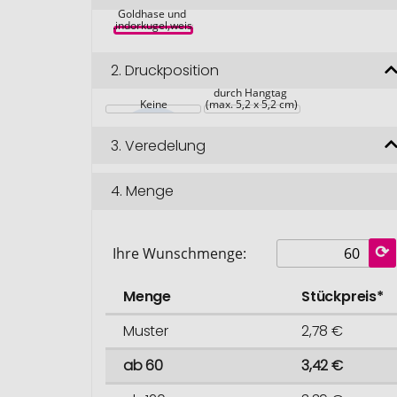
mit Lindt 
Goldhase und 
Lindorkugel,weiss
2.
Druckposition
Werbeanbringung 
durch Hangtag 
Keine
(max. 5,2 x 5,2 cm)
3.
Veredelung
4.
Menge
Ihre Wunschmenge:
Menge
Stückpreis*
Muster
2,78 €
ab 60
3,42 €