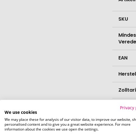
SKU
Mindes
Verede
EAN
Herste
Zollta
Farbe
Privacy 
We use cookies
We may place these for analysis of our visitor data, to improve our website, s
Materi
personalised content and to give you a great website experience. For more
information about the cookies we use open the settings.