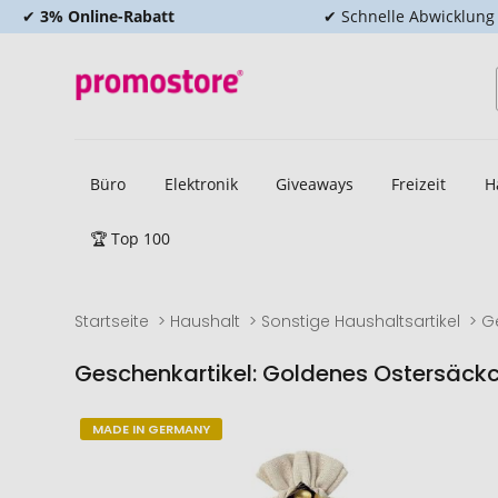
✔
3% Online-Rabatt
✔ Schnelle Abwicklung
Büro
Elektronik
Giveaways
Freizeit
H
🏆 Top 100
Startseite
Haushalt
Sonstige Haushaltsartikel
G
Geschenkartikel: Goldenes Ostersäckc
Zum
Zum
MADE IN GERMANY
Ende
Anfang
der
der
Bildgalerie
Bildgalerie