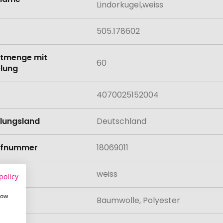
Lindorkugel,weiss
505.178602
tmenge mit
60
lung
4070025152004
llungsland
Deutschland
rifnummer
18069011
weiss
policy
how
al
Baumwolle, Polyester