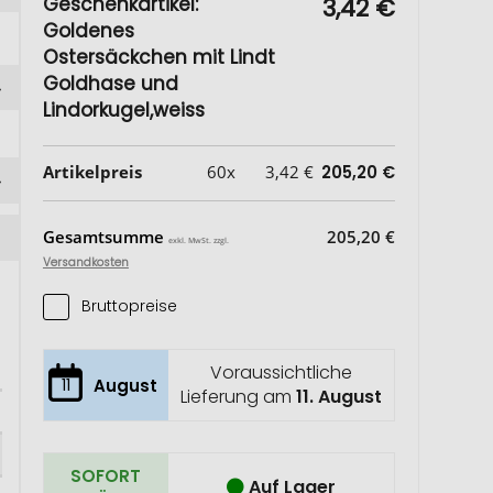
Geschenkartikel:
3,42 €
Goldenes
Ostersäckchen mit Lindt
Goldhase und
Lindorkugel,weiss
Artikelpreis
60x
3,42 €
205,20 €
Gesamtsumme
205,20 €
exkl. MwSt. zzgl.
Versandkosten
Bruttopreise
Voraussichtliche
11
August
Lieferung am
11. August
SOFORT
Auf Lager