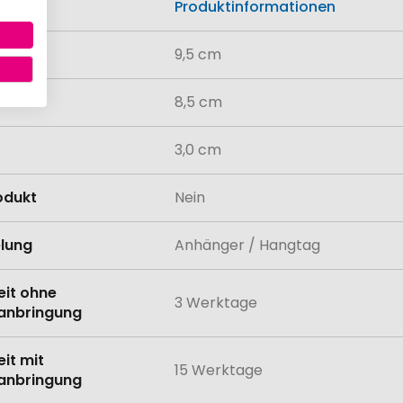
n
Produktinformationen
9,5 cm
8,5 cm
3,0 cm
odukt
Nein
lung
Anhänger / Hangtag
eit ohne
3 Werktage
anbringung
eit mit
15 Werktage
anbringung