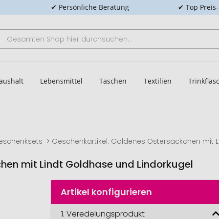
✔ Persönliche Beratung
✔ Top Preis
aushalt
Lebensmittel
Taschen
Textilien
Trinkfla
eschenksets
Geschenkartikel: Goldenes Ostersäckchen mit L
hen mit Lindt Goldhase und Lindorkugel
Artikel konfigurieren
Geschenkartikel: 
Goldenes 
1.
Veredelungsprodukt
Ostersäckchen 