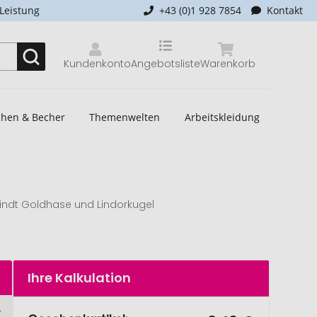
-Leistung
+43 (0)1 928 7854
Kontakt
Kundenkonto
Angebotsliste
Warenkorb
schen & Becher
Themenwelten
Arbeitskleidung
indt Goldhase und Lindorkugel
Ihre Kalkulation