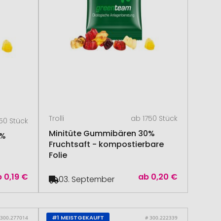
Trolli
ab 1750 Stück
50 Stück
Minitüte Gummibären 30%
0%
Fruchtsaft - kompostierbare
Folie
b
0,19 €
ab
0,20 €
03. September
#1 MEISTGEKAUFT
 300.277014
# 300.222339