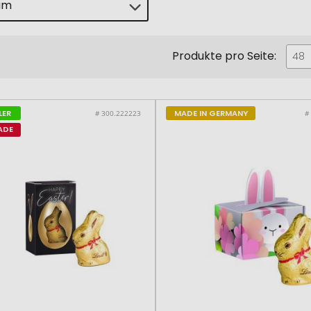
um
Produkte pro Seite:
er
48
LER
MADE IN GERMANY
# 300.222223
#
ADE