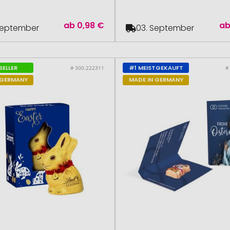
ab
0,98 €
a
September
03. September
SELLER
#1 MEISTGEKAUFT
# 300.222311
#
 GERMANY
MADE IN GERMANY