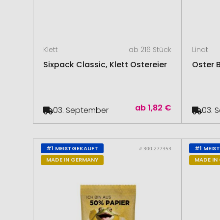
Klett
ab 216 Stück
Lindt
Sixpack Classic, Klett Ostereier
Oster B
ab
1,82 €
03. September
03. 
#1 MEISTGEKAUFT
#1 MEIS
# 300.277353
MADE IN GERMANY
MADE IN