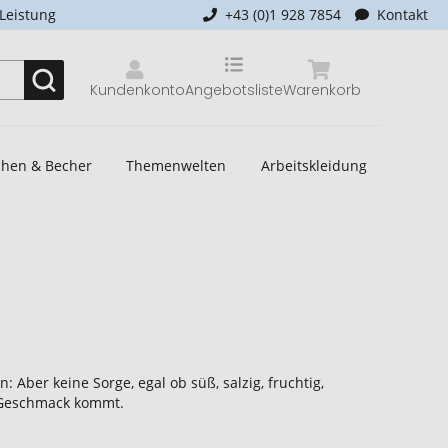
-Leistung
+43 (0)1 928 7854
Kontakt
Kundenkonto
Angebotsliste
Warenkorb
schen & Becher
Themenwelten
Arbeitskleidung
Aber keine Sorge, egal ob süß, salzig, fruchtig,
n Geschmack kommt.