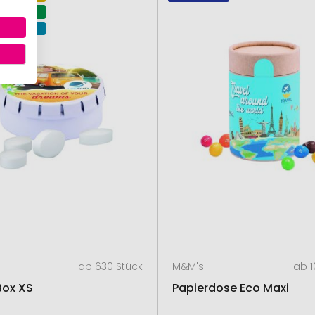
GAN
ERFREI
ab 630 Stück
M&M's
ab 1
Box XS
Papierdose Eco Maxi