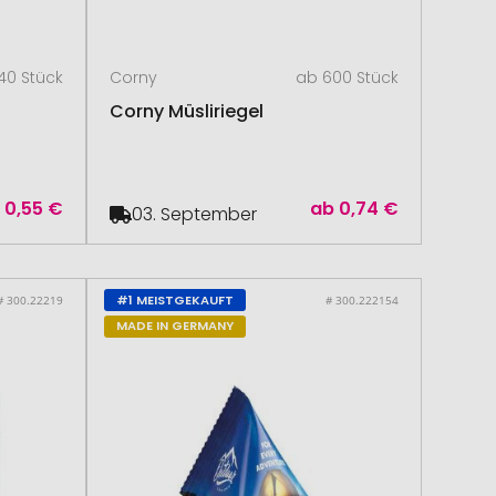
40 Stück
Corny
ab 600 Stück
Corny Müsliriegel
b
0,55 €
ab
0,74 €
03. September
#1 MEISTGEKAUFT
# 300.22219
# 300.222154
MADE IN GERMANY