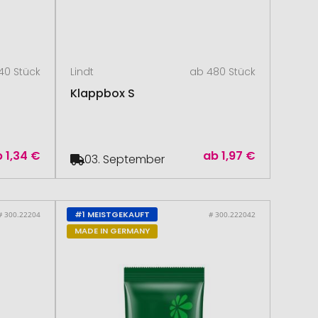
40 Stück
Lindt
ab 480 Stück
Klappbox S
b
1,34 €
ab
1,97 €
03. September
#1 MEISTGEKAUFT
# 300.22204
# 300.222042
MADE IN GERMANY