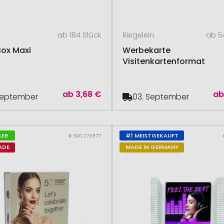
ab 184 Stück
Riegelein
ab 5
Box Maxi
Werbekarte
Visitenkartenformat
ab
3,68 €
a
September
03. September
LER
#1 MEISTGEKAUFT
# 300.276977
ADE
MADE IN GERMANY