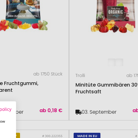
ab 1750 Stück
Trolli
ab 17
te Fruchtgummi,
Minitüte Gummibären 3
arent
Fruchtsaft
policy
ab
0,18 €
a
September
03. September
how
 GERMANY
MADE IN EU
# 300.222355
#