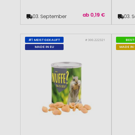
ab
0,19 €
03. September
03. 
#1 MEISTGEKAUFT
BEST
# 300.222321
MADE IN EU
MADE IN