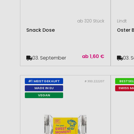
ab 320 Stück
Lindt
Snack Dose
Oster 
ab
1,60 €
03. September
03. 
#1 MEISTGEKAUFT
BESTSEL
# 300.222207
MADE IN EU
SWISS M
VEGAN