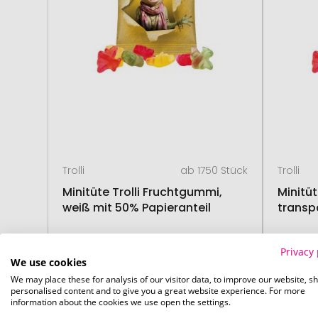
Trolli
ab 1750 Stück
Trolli
Minitüte Trolli Fruchtgummi,
Minitü
weiß mit 50% Papieranteil
transp
Privacy 
ab
0,18 €
03. September
03. 
We use cookies
We may place these for analysis of our visitor data, to improve our website, s
personalised content and to give you a great website experience. For more
information about the cookies we use open the settings.
MADE IN GERMANY
MADE IN
# 300.22195