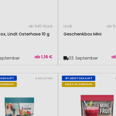
ab 540 Stück
Lindt
ab 5
ox, Lindt Osterhase 10 g
Geschenkbox Mini
ab
1,16 €
a
September
03. September
TGEKAUFT
#1 MEISTGEKAUFT
# 300.221949
 GERMANY
MADE IN GERMANY