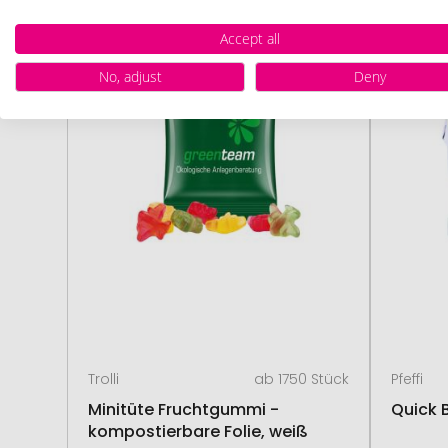
VE
Accept all
ZUCK
No, adjust
Deny
Trolli
ab 1750 Stück
Pfeffi
Minitüte Fruchtgummi -
Quick 
kompostierbare Folie, weiß