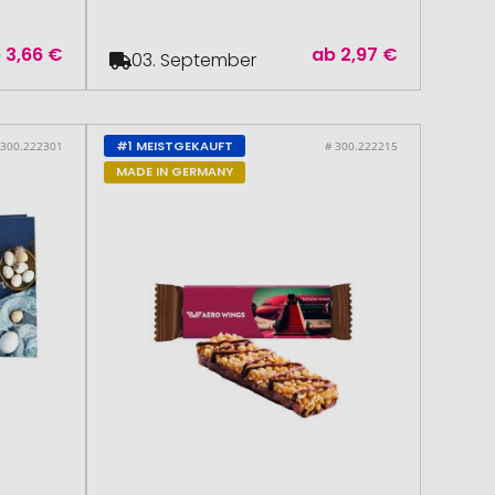
b
3,66 €
ab
2,97 €
03. September
#1 MEISTGEKAUFT
 300.222301
# 300.222215
MADE IN GERMANY