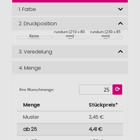
der
Bildgalerie
1.
Farbe
springen
2.
Druckposition
rundum (210 x 80 
rundum (230 x 85 
Keine
mm)
mm)
3.
Veredelung
4.
Menge
Ihre Wunschmenge:
Menge
Stückpreis*
Muster
3,45 €
ab 25
4,41 €