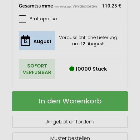
Gesamtsumme
110,25 €
Versandkosten
exkl. MwSt. zzgl.
Bruttopreise
Voraussichtliche Lieferung
12
August
am
12. August
SOFORT
10000 Stück
VERFÜGBAR
H2O
Auf
In den Warenkorb
Active®
Lager
Tempo
700
ml
Angebot anfordern
Sportflasche
mit
Ausgussdeckel
Muster bestellen