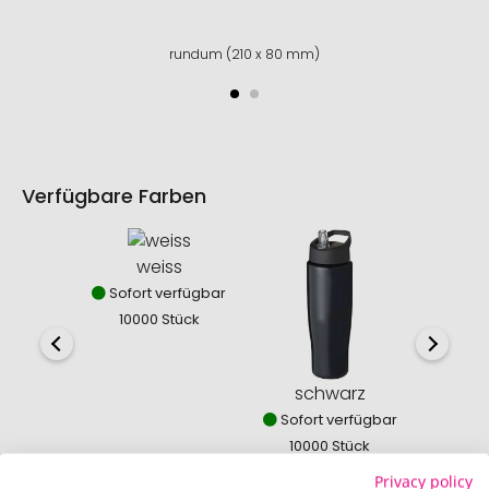
rundum (210 x 80 mm)
Verfügbare Farben
weiss
Sofort verfügbar
10000 Stück
schwarz
mit
Sofort verfügbar
Sofor
10000 Stück
100
Privacy policy