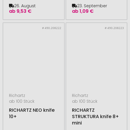
26. August
23. September
ab
9,53 €
ab
1,09 €
# 490.208222
# 490.208223
Richartz
Richartz
ab 100 Stück
ab 100 Stück
RICHARTZ NEO knife
RICHARTZ
10+
STRUKTURA knife 8+
mini