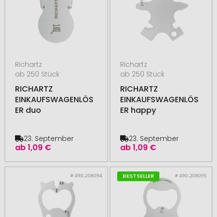
Richartz
Richartz
ab 250 Stück
ab 250 Stück
RICHARTZ
RICHARTZ
EINKAUFSWAGENLÖS
EINKAUFSWAGENLÖS
ER duo
ER happy
23. September
23. September
ab
1,09 €
ab
1,09 €
# 490.208094
# 490.208095
BESTSELLER