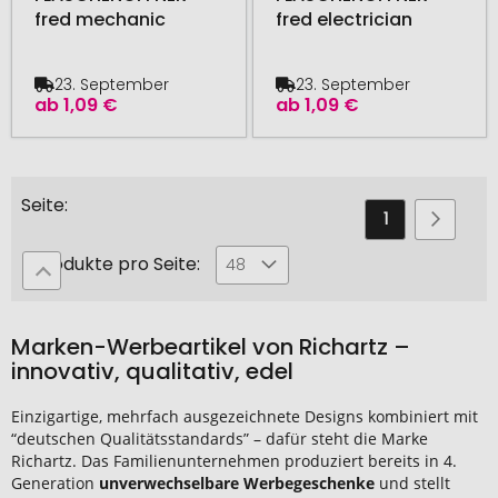
fred mechanic
fred electrician
23. September
23. September
ab
1,09 €
ab
1,09 €
Seite
Sie
Seite
Seite
Weiter
1
2
lesen
Produkte pro Seite:
48
gerade
die
Marken-Werbeartikel von Richartz –
Seite
innovativ, qualitativ, edel
Einzigartige, mehrfach ausgezeichnete Designs kombiniert mit
“deutschen Qualitätsstandards” – dafür steht die Marke
Richartz. Das Familienunternehmen produziert bereits in 4.
Generation
unverwechselbare Werbegeschenke
und stellt