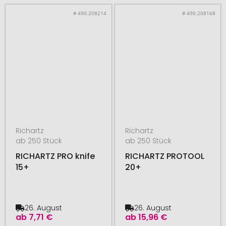
# 490.208214
# 490.208168
Richartz
Richartz
ab 250 Stück
ab 250 Stück
RICHARTZ PRO knife
RICHARTZ PROTOOL
15+
20+
26. August
26. August
ab
7,71 €
ab
15,96 €