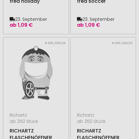
fred holiday
fred soccer
23. September
23. September
ab
1,09 €
ab
1,09 €
# 490.208228
# 490.208229
Richartz
Richartz
ab 250 Stück
ab 250 Stück
RICHARTZ
RICHARTZ
FLASCHENÖFFNER
FLASCHENÖFFNER