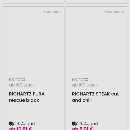
# 490.20817
# 490.208173
Richartz
Richartz
ab 100 Stück
ab 100 Stück
RICHARTZ PURA
RICHARTZ STEAK cut
rescue black
and chill
26. August
26. August
ab
10,61 €
ab
6,01 €