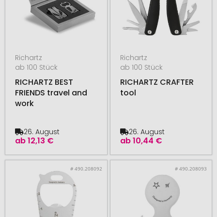
Richartz
Richartz
ab 100 Stück
ab 100 Stück
RICHARTZ BEST
RICHARTZ CRAFTER
FRIENDS travel and
tool
work
26. August
26. August
ab
12,13 €
ab
10,44 €
# 490.208092
# 490.208093