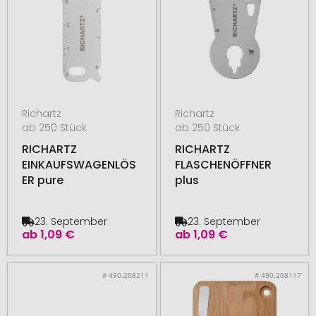
Richartz
Richartz
ab 250 Stück
ab 250 Stück
RICHARTZ
RICHARTZ
EINKAUFSWAGENLÖS
FLASCHENÖFFNER
ER pure
plus
23. September
23. September
ab
1,09 €
ab
1,09 €
# 490.208211
# 490.208117