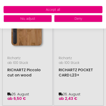
# 490.208141
# 490.208142
Accept all
No, adjust
Deny
Richartz
Richartz
ab 100 Stück
ab 100 Stück
RICHARTZ Piccolo
RICHARTZ POCKET
cut on wood
CARD L23+
26. August
26. August
ab
6,50 €
ab
2,43 €