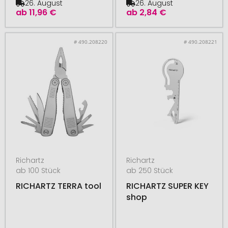
26. August
26. August
ab
11,96 €
ab
2,84 €
# 490.208220
# 490.208221
Richartz
Richartz
ab 100 Stück
ab 250 Stück
RICHARTZ TERRA tool
RICHARTZ SUPER KEY
shop