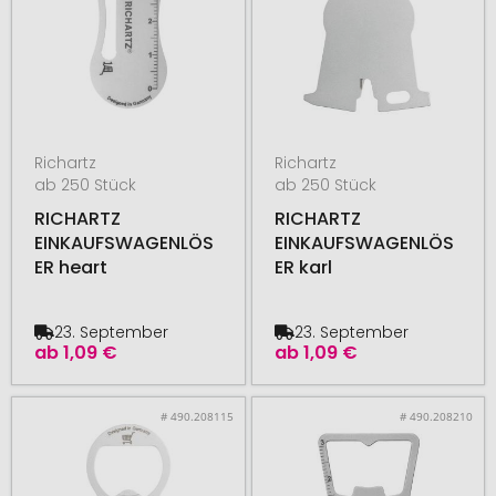
Richartz
Richartz
ab 250 Stück
ab 250 Stück
RICHARTZ
RICHARTZ
EINKAUFSWAGENLÖS
EINKAUFSWAGENLÖS
ER heart
ER karl
23. September
23. September
ab
1,09 €
ab
1,09 €
# 490.208115
# 490.208210