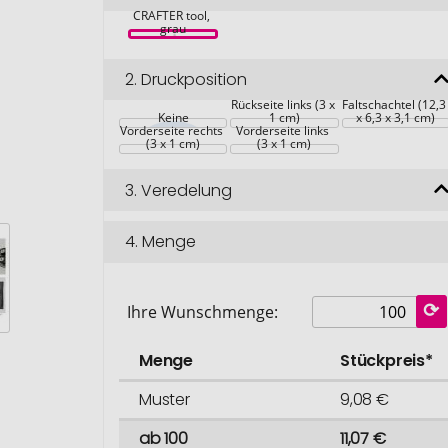
RICHARTZ 
CRAFTER tool, 
grau
2.
Druckposition
Auf dem Griff 
Auf der 
Rückseite links (3 x 
Faltschachtel (12,3
Auf dem Griff 
Keine
Auf dem Griff 
1 cm)
x 6,3 x 3,1 cm)
Vorderseite rechts 
Vorderseite links 
(3 x 1 cm)
(3 x 1 cm)
3.
Veredelung
4.
Menge
Ihre Wunschmenge:
Menge
Stückpreis*
Muster
9,08 €
ab 100
11,07 €