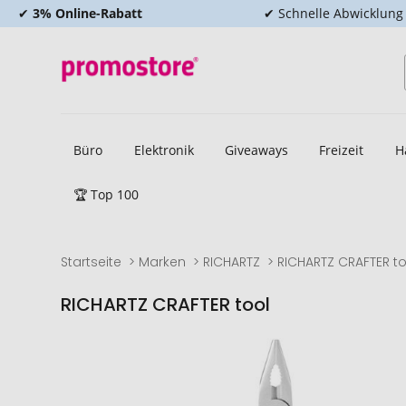
✔
3% Online-Rabatt
✔ Schnelle Abwicklung
Büro
Elektronik
Giveaways
Freizeit
H
🏆 Top 100
Startseite
Marken
RICHARTZ
RICHARTZ CRAFTER to
RICHARTZ CRAFTER tool
Zum
Zum
Ende
Anfang
der
der
Bildgalerie
Bildgalerie