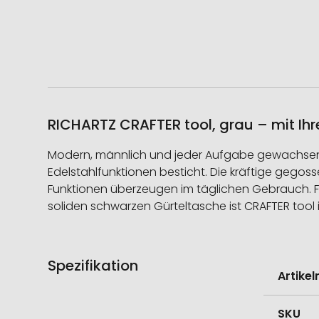
RICHARTZ CRAFTER tool, grau – mit Ih
Modern, männlich und jeder Aufgabe gewachsen.
Edelstahlfunktionen besticht. Die kräftige gego
Funktionen überzeugen im täglichen Gebrauch. Für
soliden schwarzen Gürteltasche ist CRAFTER tool
Spezifikation
Weitere
Artike
Informati
SKU