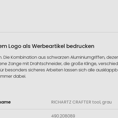
rem Logo als Werbeartikel bedrucken
 Die Kombination aus schwarzen Aluminiumgriffen, deze
ssene Zange mit Drahtschneider, die große Klinge, verschi
 besonders sicheres Arbeiten lassen sich alle ausklappbare
 immer dabei.
lname
RICHARTZ CRAFTER tool, grau
onen
490.208089