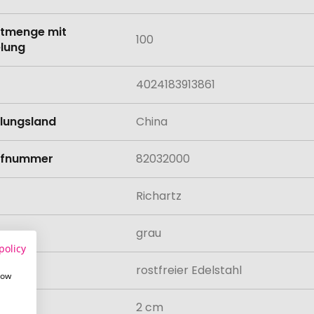
tmenge mit
100
lung
4024183913861
llungsland
China
rifnummer
82032000
Richartz
grau
policy
al
rostfreier Edelstahl
how
2 cm