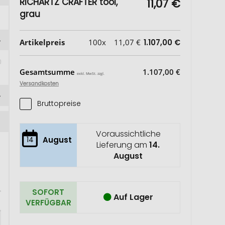
RICHARTZ CRAFTER tool,
11,07 €
grau
Artikelpreis
100x
11,07 €
1.107,00 €
 
Gesamtsumme
1.107,00 €
exkl. MwSt. zzgl.
Versandkosten
Bruttopreise
Voraussichtliche
14
August
Lieferung am
14.
August
SOFORT
Auf Lager
VERFÜGBAR