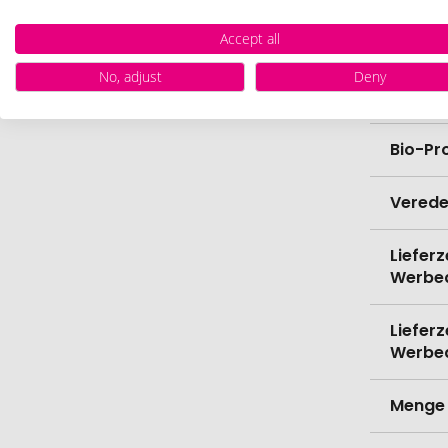
Accept all
Breite
No, adjust
Deny
Höhe
Bio-Pr
Verede
Lieferz
Werbe
Lieferz
Werbe
Menge 