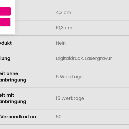
4,3 cm
10,3 cm
odukt
Nein
lung
Digitaldruck, Lasergravur
eit ohne
5 Werktage
anbringung
eit mit
15 Werktage
anbringung
Versandkarton
50