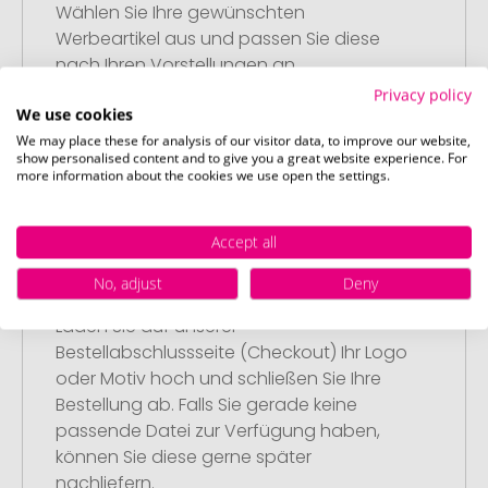
Wählen Sie Ihre gewünschten
Werbeartikel aus und passen Sie diese
nach Ihren Vorstellungen an.
Anschließend legen Sie die konfigurierten
Privacy policy
We use cookies
Artikel in Ihren Warenkorb.
We may place these for analysis of our visitor data, to improve our website,
show personalised content and to give you a great website experience. For
more information about the cookies we use open the settings.
Accept all
Schritt 2:
No, adjust
Deny
Upload Ihres Logos oder Motivs
Laden Sie auf unserer
Bestellabschlussseite (Checkout) Ihr Logo
oder Motiv hoch und schließen Sie Ihre
Bestellung ab. Falls Sie gerade keine
passende Datei zur Verfügung haben,
können Sie diese gerne später
nachliefern.