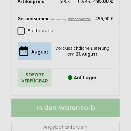
Artikelpreis
500x
0,99 €
495,00 €
Gesamtsumme
495,00 €
Versandkosten
exkl. MwSt. zzgl.
Bruttopreise
Voraussichtliche Lieferung
21
August
am
21. August
SOFORT
Auf Lager
VERFÜGBAR
Express
Auf
In den Warenkorb
Schokolade
Lager
Ritter
SPORT
Mini
Angebot anfordern