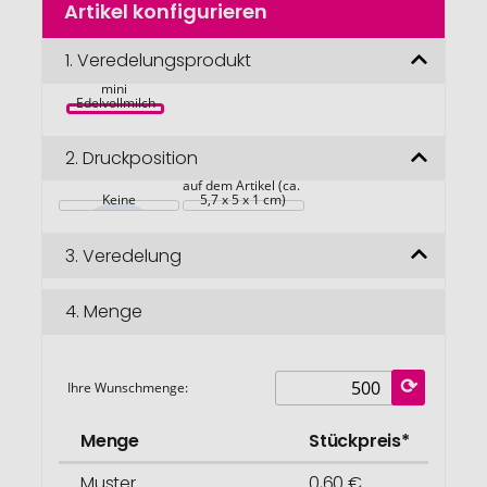
Artikel konfigurieren
Anfang
der
Express 
Bildgalerie
1.
Veredelungsprodukt
Schokolade, 
Ritter SPORT 
springen
mini 
Edelvollmilch
2.
Druckposition
auf dem Artikel (ca. 
Keine
5,7 x 5 x 1 cm)
3.
Veredelung
4.
Menge
Ihre Wunschmenge:
Menge
Stückpreis*
Muster
0,60 €