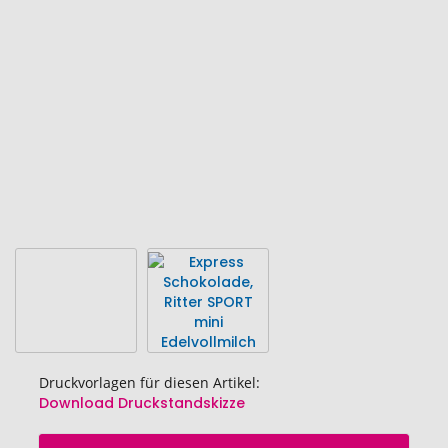
Bildgalerie
springen
Druckvorlagen für diesen Artikel:
Download Druckstandskizze
Zum