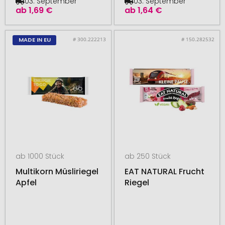
03. September
03. September
ab
1,69 €
ab
1,64 €
# 300.222213
# 150.282532
MADE IN EU
ab 1000 Stück
ab 250 Stück
Multikorn Müsliriegel
EAT NATURAL Frucht
Apfel
Riegel