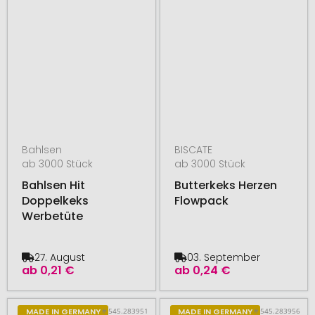
Bahlsen
BISCATE
ab 3000 Stück
ab 3000 Stück
Bahlsen Hit
Butterkeks Herzen
Doppelkeks
Flowpack
Werbetüte
27. August
03. September
ab
0,21 €
ab
0,24 €
# 545.283951
# 545.283956
MADE IN GERMANY
MADE IN GERMANY