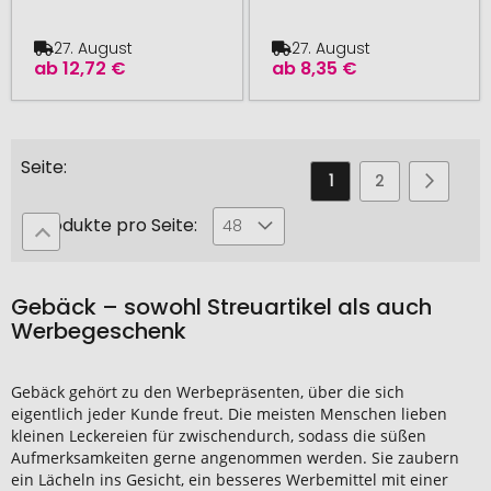
27. August
27. August
ab
12,72 €
ab
8,35 €
Seite
Sie
Seite
Seite
Seite
Weiter
1
2
3
lesen
Produkte pro Seite:
48
gerade
die
Gebäck – sowohl Streuartikel als auch
Seite
Werbegeschenk
Gebäck gehört zu den Werbepräsenten, über die sich
eigentlich jeder Kunde freut. Die meisten Menschen lieben
kleinen Leckereien für zwischendurch, sodass die süßen
Aufmerksamkeiten gerne angenommen werden. Sie zaubern
ein Lächeln ins Gesicht, ein besseres Werbemittel mit einer