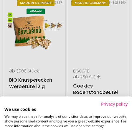
# 545.283957
# 545.283960
MADE IN GERMANY
MADE IN GERMANY
VEGAN
ab 3000 Stück
BISCATE
ab 250 Stück
BIO Knusperecken
Cookies
Werbetüte 12 g
Bodenstandbeutel
mit Werbeaufkleber
Privacy policy
We use cookies
27. August
03. September
We may place these for analysis of our visitor data, to improve our website,
ab
0,57 €
ab
1,92 €
show personalised content and to give you a great website experience. For
more information about the cookies we use open the settings.