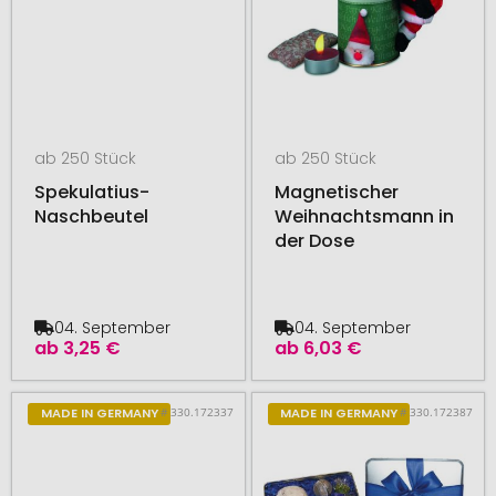
ab 250 Stück
ab 250 Stück
Spekulatius-
Magnetischer
Naschbeutel
Weihnachtsmann in
der Dose
04. September
04. September
ab
3,25 €
ab
6,03 €
# 330.172337
# 330.172387
MADE IN GERMANY
MADE IN GERMANY