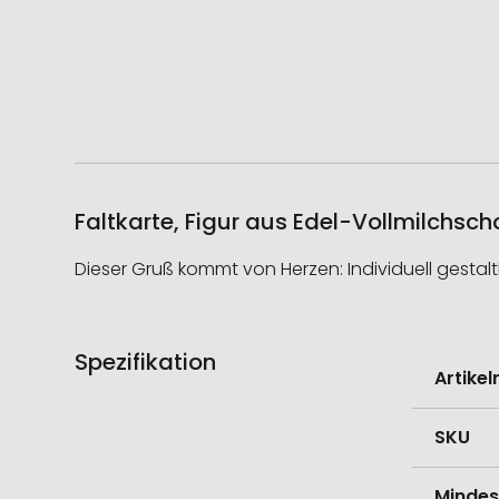
Faltkarte, Figur aus Edel-Vollmilchsc
Dieser Gruß kommt von Herzen: Individuell gestal
Spezifikation
Weitere
Artike
Informati
SKU
Mindes