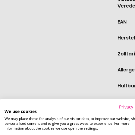
Verede
EAN
Herste
Zollta
Allerg
Haltba
Zutate
Privacy 
We use cookies
We may place these for analysis of our visitor data, to improve our website, s
personalised content and to give you a great website experience. For more
Nährwe
information about the cookies we use open the settings.