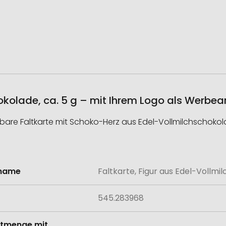
hokolade, ca. 5 g – mit Ihrem Logo als Werbea
tbare Faltkarte mit Schoko-Herz aus Edel-Vollmilchschoko
lname
Faltkarte, Figur aus Edel-Vollmil
onen
545.283968
tmenge mit