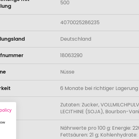
500
lung
4070025286235
llungsland
Deutschland
rifnummer
18063290
ene
Nüsse
rkeit
6 Monate bei richtiger Lagerung
Zutaten: Zucker, VOLLMILCHPULV
n
policy
LECITHINE (SOJA), Bourbon-Vanil
how
Nährwerte pro 100 g: Energie: 22
rte
Fettsäuren: 21 g; Kohlenhydrate: 4