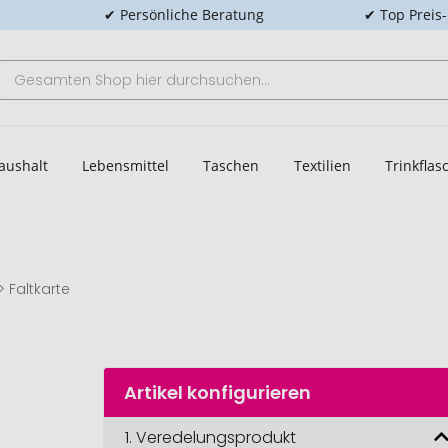
✔ Persönliche Beratung
✔ Top Preis
aushalt
Lebensmittel
Taschen
Textilien
Trinkfla
Faltkarte
Artikel konfigurieren
1.
Veredelungsprodukt
Faltkarte, Figur aus 