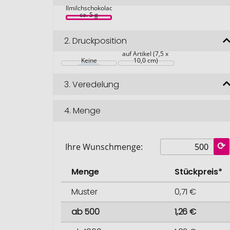
Edel-
Vollmilchschokolade, 
ca. 5 g
2.
Druckposition
auf Artikel (7,5 x 
Keine
10,0 cm)
3.
Veredelung
4.
Menge
Ihre Wunschmenge:
Menge
Stückpreis*
Muster
0,71 €
ab 500
1,26 €