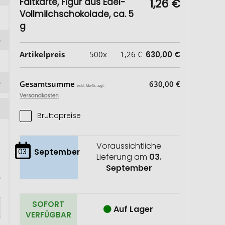
Faltkarte, Figur aus Edel-
1,26 €
Vollmilchschokolade, ca. 5
g
Artikelpreis
500x
1,26 €
630,00 €
Gesamtsumme
630,00 €
exkl. MwSt. zzgl.
Versandkosten
Bruttopreise
Voraussichtliche
03
September
Lieferung am
03.
September
SOFORT
Auf Lager
VERFÜGBAR