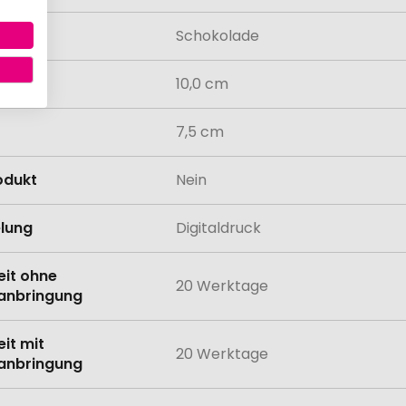
mack
Schokolade
10,0 cm
7,5 cm
odukt
Nein
lung
Digitaldruck
eit ohne
20 Werktage
anbringung
eit mit
20 Werktage
anbringung