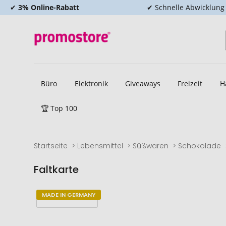
✔
3% Online-Rabatt
✔ Schnelle Abwicklung
Büro
Elektronik
Giveaways
Freizeit
H
🏆 Top 100
Startseite
Lebensmittel
Süßwaren
Schokolade
Faltkarte
Zum
Zum
MADE IN GERMANY
Ende
Anfang
der
der
Bildgalerie
Bildgalerie