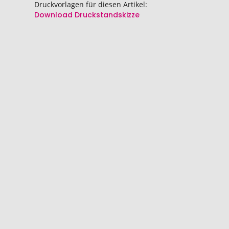
springen
springen
Druckvorlagen für diesen Artikel:
Download Druckstandskizze