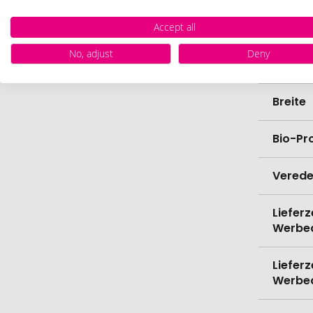
Gesch
Accept all
No, adjust
Deny
Länge
Breite
Bio-Pr
Verede
Lieferz
Werbe
Lieferz
Werbe