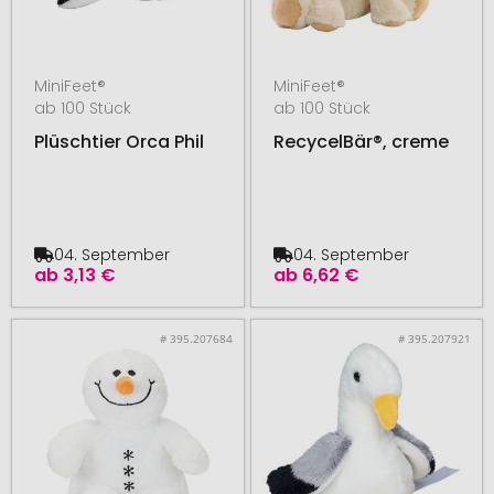
MiniFeet®
MiniFeet®
ab 100 Stück
ab 100 Stück
Plüschtier Orca Phil
RecycelBär®, creme
04. September
04. September
ab
3,13 €
ab
6,62 €
# 395.207684
# 395.207921