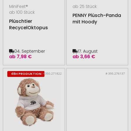
MiniFeet®
ab 25 Stück
ab 100 Stück
PENNY Plüsch-Panda
Plüschtier
mit Hoody
RecycelOktopus
04. September
17. August
ab
7,98 €
ab
3,66 €
# 350.271822
# 395.276137
48H PRODUKTION