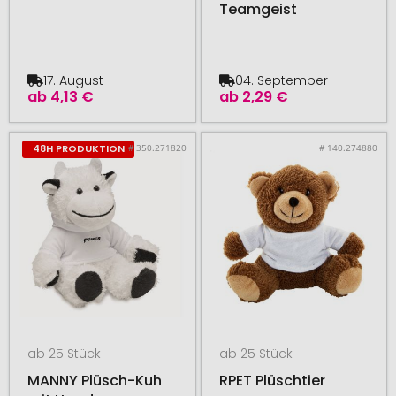
Teamgeist
17. August
04. September
ab
4,13 €
ab
2,29 €
# 350.271820
# 140.274880
48H PRODUKTION
ab 25 Stück
ab 25 Stück
MANNY Plüsch-Kuh
RPET Plüschtier