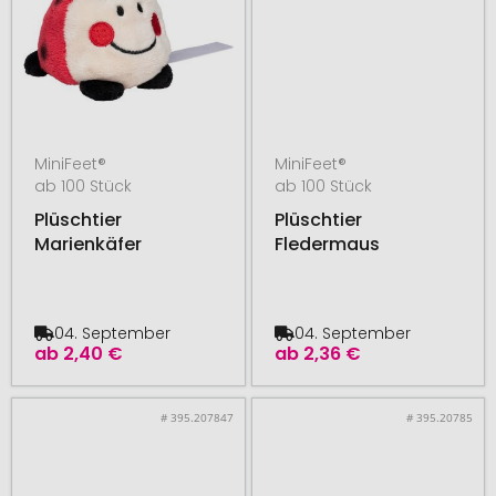
MiniFeet®
MiniFeet®
ab 100 Stück
ab 100 Stück
Plüschtier
Plüschtier
Marienkäfer
Fledermaus
04. September
04. September
ab
2,40 €
ab
2,36 €
# 395.207847
# 395.20785