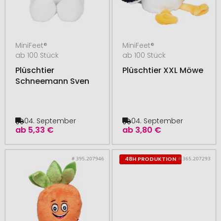
MiniFeet®
MiniFeet®
ab 100 Stück
ab 100 Stück
Plüschtier
Plüschtier XXL Möwe
Schneemann Sven
04. September
04. September
ab
5,33 €
ab
3,80 €
# 395.207946
# 365.207293
48H PRODUKTION