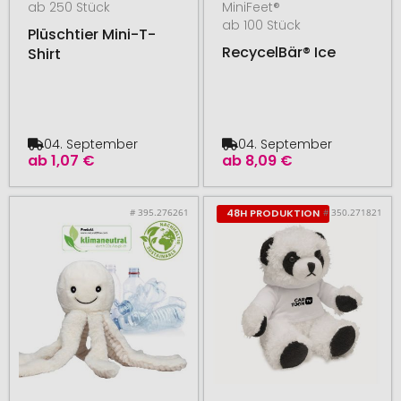
ab 250 Stück
MiniFeet®
ab 100 Stück
Plüschtier Mini-T-
RecycelBär® Ice
Shirt
04. September
04. September
ab
1,07 €
ab
8,09 €
# 395.276261
# 350.271821
48H PRODUKTION