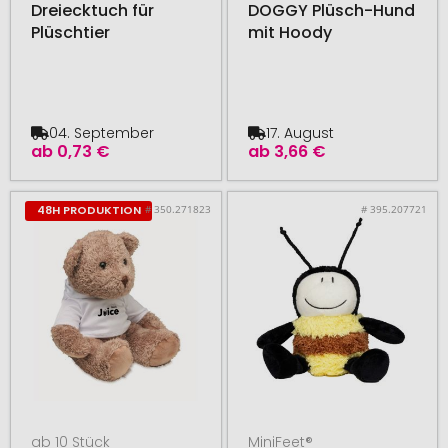
Dreiecktuch für
DOGGY Plüsch-Hund
Plüschtier
mit Hoody
04. September
17. August
ab
0,73 €
ab
3,66 €
# 350.271823
# 395.207721
48H PRODUKTION
ab 10 Stück
MiniFeet®