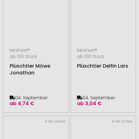
MiniFeet®
MiniFeet®
ab 100 Stück
ab 100 Stück
Plüschtier Möwe
Plüschtier Delfin Lars
Jonathan
04. September
04. September
ab
4,74 €
ab
3,04 €
# 395.207844
# 395.207886