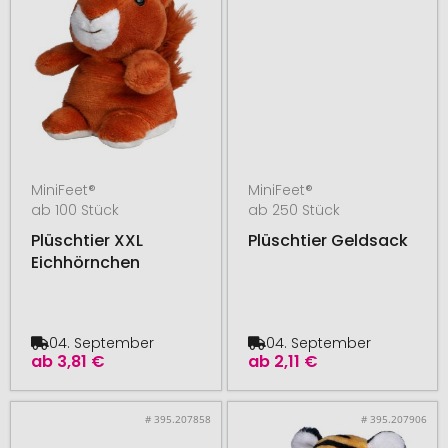
MiniFeet®
MiniFeet®
ab 100 Stück
ab 250 Stück
Plüschtier XXL
Plüschtier Geldsack
Eichhörnchen
04. September
04. September
ab
3,81 €
ab
2,11 €
# 395.207858
# 395.207906