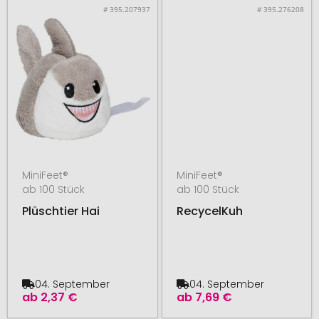
# 395.207937
# 395.276208
MiniFeet®
MiniFeet®
ab 100 Stück
ab 100 Stück
Plüschtier Hai
RecycelKuh
04. September
04. September
ab
2,37 €
ab
7,69 €