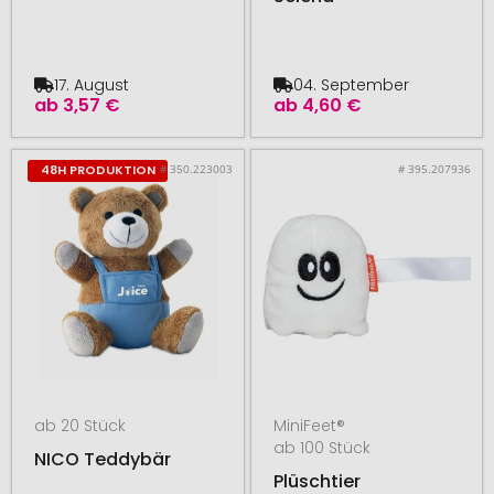
17. August
04. September
ab
3,57 €
ab
4,60 €
# 350.223003
# 395.207936
48H PRODUKTION
ab 20 Stück
MiniFeet®
ab 100 Stück
NICO Teddybär
Plüschtier