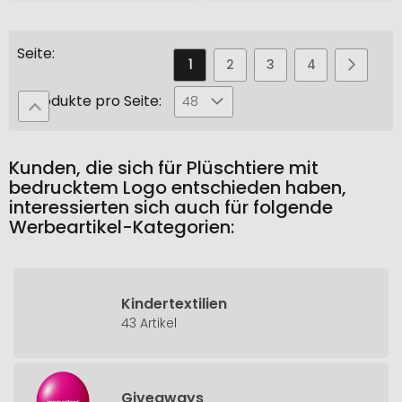
Seite
Sie
Seite
Seite
Seite
Seite
Seite
Weiter
1
2
3
4
5
lesen
Produkte pro Seite:
48
gerade
die
Kunden, die sich für Plüschtiere mit
Seite
bedrucktem Logo entschieden haben,
interessierten sich auch für folgende
Werbeartikel-Kategorien:
Kindertextilien
43 Artikel
Giveaways