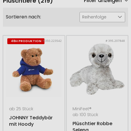
Plüschtiere (219)
Filter anzeigen
Sortieren nach:
Reihenfolge
# 350.223542
# 395.207848
48H PRODUKTION
ab 25 Stück
MiniFeet®
ab 100 Stück
JOHNNY Teddybär
Plüschtier Robbe
mit Hoody
Selena