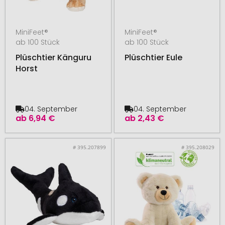
MiniFeet®
MiniFeet®
ab 100 Stück
ab 100 Stück
Plüschtier Känguru
Plüschtier Eule
Horst
04. September
04. September
ab
6,94 €
ab
2,43 €
# 395.207899
# 395.208029