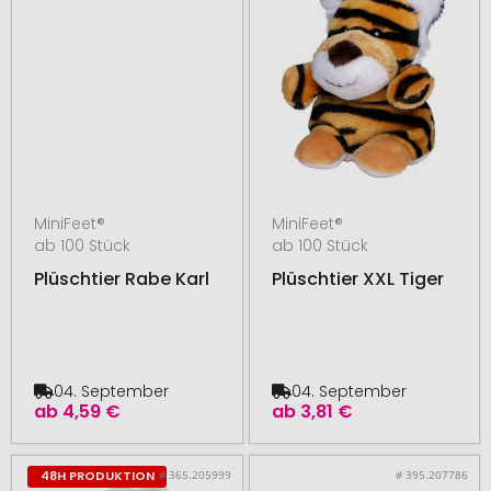
MiniFeet®
MiniFeet®
ab 100 Stück
ab 100 Stück
Plüschtier Rabe Karl
Plüschtier XXL Tiger
04. September
04. September
ab
4,59 €
ab
3,81 €
# 365.205999
# 395.207786
48H PRODUKTION