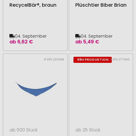
RecycelBär®, braun
Plüschtier Biber Brian
04. September
04. September
ab
6,62 €
ab
5,49 €
# 395.207648
# 350.271945
48H PRODUKTION
ab 500 Stück
ab 25 Stück