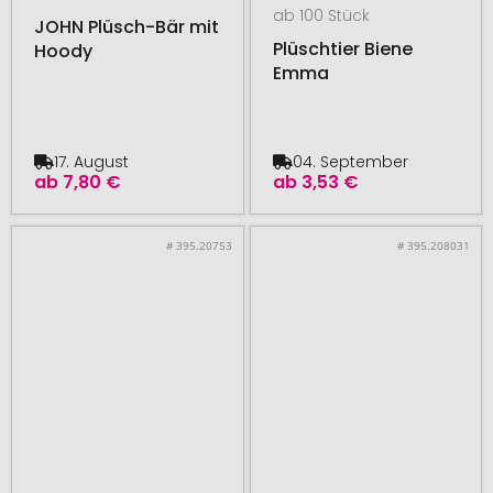
ab 100 Stück
JOHN Plüsch-Bär mit
Plüschtier Biene
Hoody
Emma
17. August
04. September
ab
7,80 €
ab
3,53 €
# 395.20753
# 395.208031