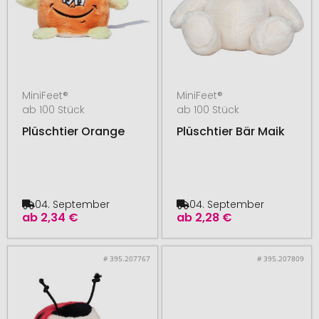
MiniFeet®
MiniFeet®
ab 100 Stück
ab 100 Stück
Plüschtier Orange
Plüschtier Bär Maik
04. September
04. September
ab
2,34 €
ab
2,28 €
# 395.207767
# 395.207809