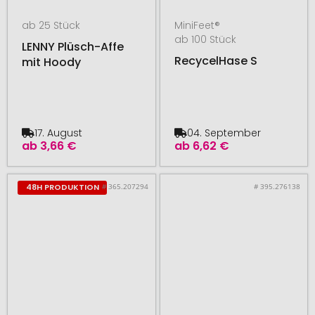
ab 25 Stück
MiniFeet®
ab 100 Stück
LENNY Plüsch-Affe
RecycelHase S
mit Hoody
17. August
04. September
ab
3,66 €
ab
6,62 €
# 365.207294
# 395.276138
48H PRODUKTION