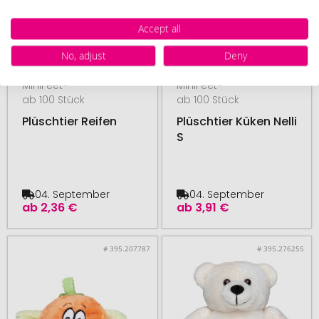
Accept all
No, adjust
Deny
MiniFeet®
MiniFeet®
ab 100 Stück
ab 100 Stück
Plüschtier Reifen
Plüschtier Küken Nelli
S
04. September
04. September
ab
2,36 €
ab
3,91 €
# 395.207787
# 395.276255