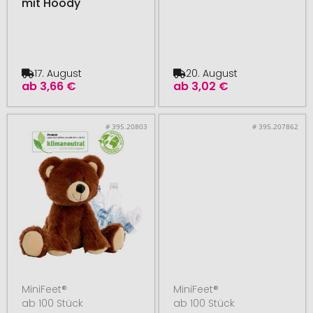
mit Hoody
17. August
20. August
ab
3,66 €
ab
3,02 €
# 395.20803
# 395.207862
MiniFeet®
MiniFeet®
ab 100 Stück
ab 100 Stück