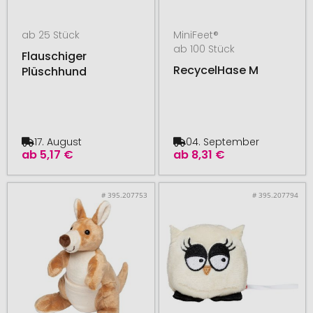
ab 25 Stück
MiniFeet®
ab 100 Stück
Flauschiger
RecycelHase M
Plüschhund
17. August
04. September
ab
5,17 €
ab
8,31 €
# 395.207753
# 395.207794