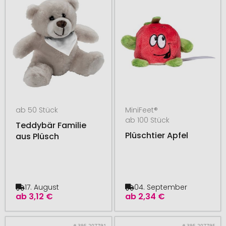
ab 50 Stück
MiniFeet®
ab 100 Stück
Teddybär Familie
Plüschtier Apfel
aus Plüsch
17. August
04. September
ab
3,12 €
ab
2,34 €
# 395.207791
# 395.207795