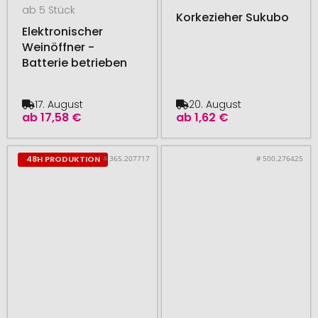
ab 5 Stück
Korkezieher Sukubo
Elektronischer
Weinöffner -
Batterie betrieben
17. August
20. August
ab
17,58 €
ab
1,62 €
# 365.207717
# 500.276425
48H PRODUKTION