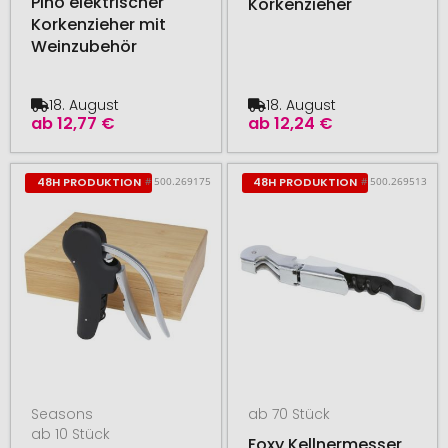
Pino elektrischer
Korkenzieher
Korkenzieher mit
Weinzubehör
18. August
18. August
ab
12,77 €
ab
12,24 €
# 500.269175
# 500.269513
48H PRODUKTION
48H PRODUKTION
Seasons
ab 70 Stück
ab 10 Stück
Foxy Kellnermesser