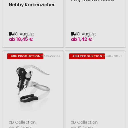
Nebby Korkenzieher
18. August
18. August
ab
18,45 €
ab
1,42 €
# 580.270153
# 580.270161
48H PRODUKTION
48H PRODUKTION
XD Collection
XD Collection
ab 10 Stück
ab 10 Stück