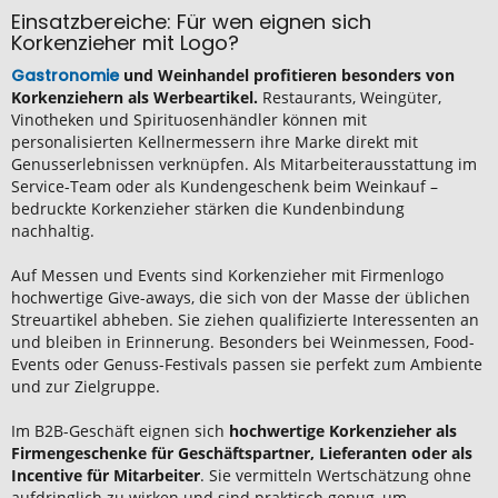
Einsatzbereiche: Für wen eignen sich
Korkenzieher mit Logo?
Gastronomie
und Weinhandel profitieren besonders von
Korkenziehern als Werbeartikel.
Restaurants, Weingüter,
Vinotheken und Spirituosenhändler können mit
personalisierten Kellnermessern ihre Marke direkt mit
Genusserlebnissen verknüpfen. Als Mitarbeiterausstattung im
Service-Team oder als Kundengeschenk beim Weinkauf –
bedruckte Korkenzieher stärken die Kundenbindung
nachhaltig.
Auf Messen und Events sind Korkenzieher mit Firmenlogo
hochwertige Give-aways, die sich von der Masse der üblichen
Streuartikel abheben. Sie ziehen qualifizierte Interessenten an
und bleiben in Erinnerung. Besonders bei Weinmessen, Food-
Events oder Genuss-Festivals passen sie perfekt zum Ambiente
und zur Zielgruppe.
Im B2B-Geschäft eignen sich
hochwertige Korkenzieher als
Firmengeschenke für Geschäftspartner, Lieferanten oder als
Incentive für Mitarbeiter
. Sie vermitteln Wertschätzung ohne
aufdringlich zu wirken und sind praktisch genug, um