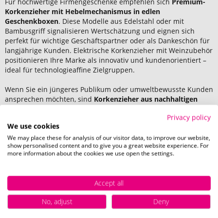
Für hochwertige Firmengeschenke empfehlen sich
Premium-
Korkenzieher mit Hebelmechanismus in edlen
Geschenkboxen
. Diese Modelle aus Edelstahl oder mit
Bambusgriff signalisieren Wertschätzung und eignen sich
perfekt für wichtige Geschäftspartner oder als Dankeschön für
langjährige Kunden. Elektrische Korkenzieher mit Weinzubehör
positionieren Ihre Marke als innovativ und kundenorientiert –
ideal für technologieaffine Zielgruppen.
Wenn Sie ein jüngeres Publikum oder umweltbewusste Kunden
ansprechen möchten, sind
Korkenzieher aus nachhaltigen
Materialien wie Bambus oder recyceltem Edelstahl
die
Privacy policy
richtige Wahl. Diese Modelle unterstreichen Ihr Engagement
We use cookies
für Nachhaltigkeit und treffen den Zeitgeist.
We may place these for analysis of our visitor data, to improve our website,
show personalised content and to give you a great website experience. For
Vergleichstabelle
more information about the cookies we use open the settings.
Produktart
Zielgruppe
Veredelung
Accept all
Klassisches
Gastronomie,
Lasergravur,
Kellnermesser
Weinhandel,
Tampondruck
No, adjust
Deny
Massenverteilung