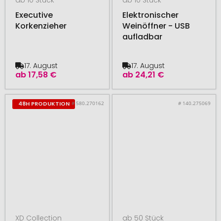
Executive
Elektronischer
Korkenzieher
Weinöffner - USB
aufladbar
17. August
17. August
ab
17,58 €
ab
24,21 €
# 580.270162
# 140.275069
48H PRODUKTION
XD Collection
ab 50 Stück