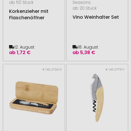
ab 50 Stück
Seasons
ab 20 Stück
Korkenzieher mit
Vino Weinhalter Set
Flaschenöffner
12. August
18. August
ab
1,72 €
ab
5,38 €
# 140.273412
# 140.277911