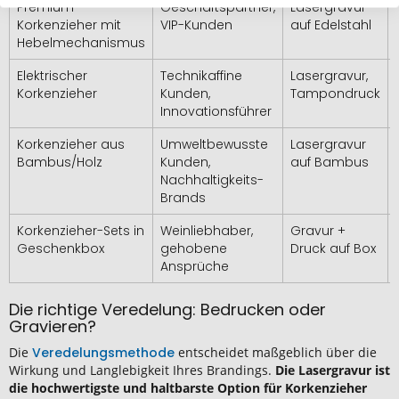
Premium-
Geschäftspartner,
Lasergravur
Korkenzieher mit
VIP-Kunden
auf Edelstahl
Hebelmechanismus
Elektrischer
Technikaffine
Lasergravur,
Korkenzieher
Kunden,
Tampondruck
Innovationsführer
Korkenzieher aus
Umweltbewusste
Lasergravur
Bambus/Holz
Kunden,
auf Bambus
Nachhaltigkeits-
Brands
Korkenzieher-Sets in
Weinliebhaber,
Gravur +
Geschenkbox
gehobene
Druck auf Box
Ansprüche
Die richtige Veredelung: Bedrucken oder
Gravieren?
Die
Veredelungsmethode
entscheidet maßgeblich über die
Wirkung und Langlebigkeit Ihres Brandings.
Die Lasergravur ist
die hochwertigste und haltbarste Option für Korkenzieher