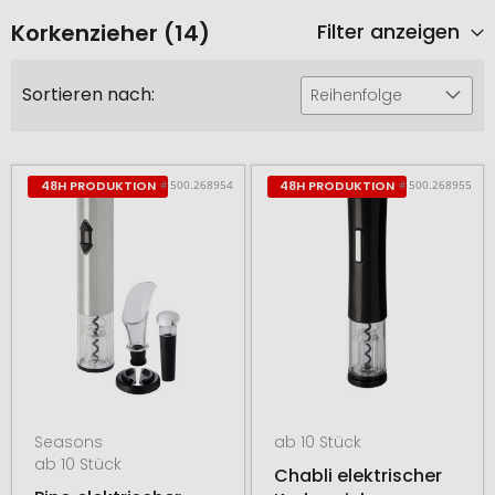
Korkenzieher (14)
Filter anzeigen
Sortieren nach:
Reihenfolge
# 500.268954
# 500.268955
48H PRODUKTION
48H PRODUKTION
Seasons
ab 10 Stück
ab 10 Stück
Chabli elektrischer