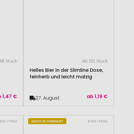
48 Stück
ab 192 Stück
Helles Bier in der Slimline Dose,
feinherb und leicht malzig
b
1,47 €
ab
1,19 €
27. August
MADE IN GERMANY
 505.177922
# 505.178382