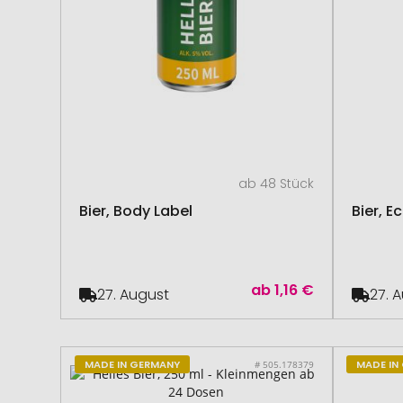
ab 48 Stück
Bier, Body Label
Bier, E
ab
1,16 €
27. August
27. 
MADE IN GERMANY
MADE IN
# 505.178379