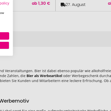
ab
1,30 €
a
policy
August
27. August
how
 Veranstaltungen. Bier ist dabei ebenso populär wie alkoholfreie
ende Zahlen, die
Bier als Werbeartikel
oder Werbegeschenk durchau
ieten Sie Kunden und Mitarbeitern eine leckere Erfrischung. Ob al
 Werbemotiv
Label sorgt für eine große, aufmerksamkeitsstarke Werbefläche, d