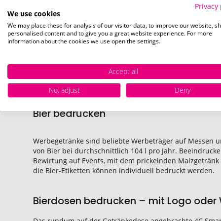
ab
1,25 €
Privacy 
27. August
27. 
We use cookies
We may place these for analysis of our visitor data, to improve our website, s
personalised content and to give you a great website experience. For more
information about the cookies we use open the settings.
Accept all
No, adjust
Deny
Bier bedrucken
Werbegetränke sind beliebte Werbeträger auf Messen und
von Bier bei durchschnittlich 104 l pro Jahr. Beeindruck
Bewirtung auf Events, mit dem prickelnden Malzgetränk b
die Bier-Etiketten können individuell bedruckt werden.
Bierdosen bedrucken – mit Logo oder
Das rundum auf der Getränkedose angebrachte 4C Smart 