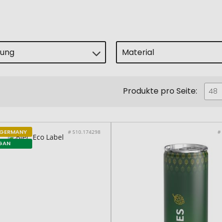
lung
Material
Produkte pro Seite:
48
 GERMANY
# 510.174298
#
GAN