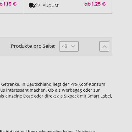
b
1,19 €
ab
1,25 €
27. August
Produkte pro Seite:
48
 Getränke. In Deutschland liegt der Pro-Kopf-Konsum
s interessant machen. Ob als Werbegag oder zur
s einzelne Dose oder direkt als Sixpack mit Smart Label,
ie individuell bedruckt werden kann. Als Messe