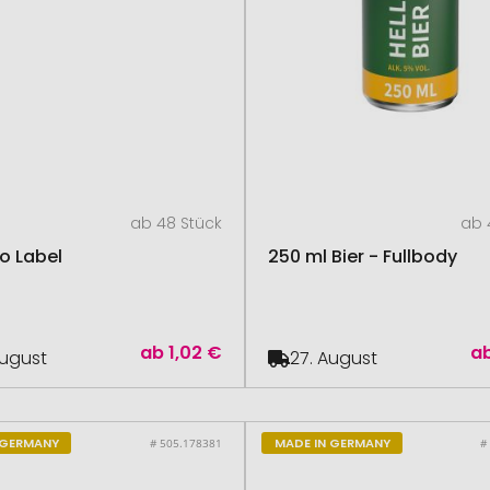
ab 48 Stück
ab 
co Label
250 ml Bier - Fullbody
ab
1,02 €
a
August
27. August
 GERMANY
MADE IN GERMANY
# 505.178381
#