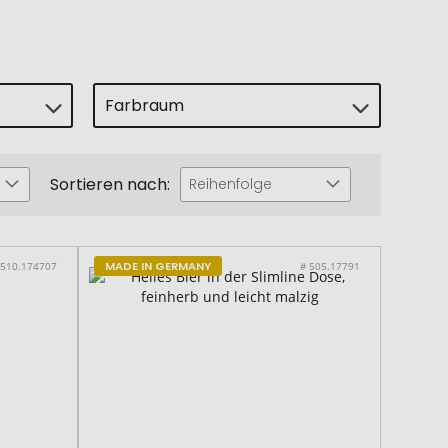
Farbraum
Sortieren nach:
Reihenfolge
MADE IN GERMANY
 510.174707
# 505.17791