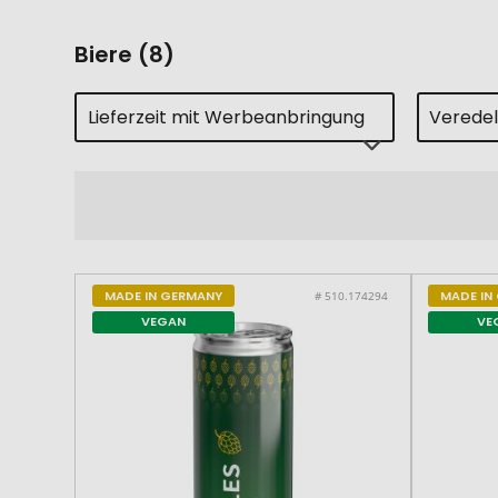
Biere (8)
Lieferzeit mit Werbeanbringung
Verede
MADE IN GERMANY
MADE IN
# 510.174294
VEGAN
VE