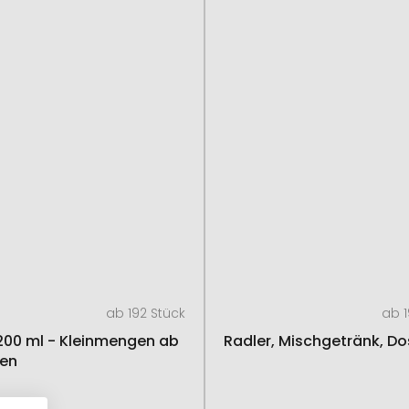
ab 192 Stück
ab 1
200 ml - Kleinmengen ab
Radler, Mischgetränk, D
en