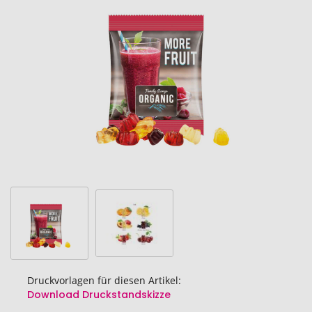
der
Bildgalerie
springen
Druckvorlagen für diesen Artikel:
Download Druckstandskizze