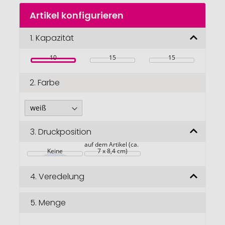
Zum
Artikel konfigurieren
Anfang
der
Bildgalerie
1.
Kapazität
springen
10
15
15
2.
Farbe
3.
Druckposition
auf dem Artikel (ca. 
Keine
7 x 8,4 cm)
4.
Veredelung
5.
Menge