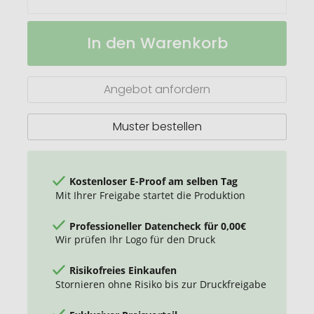
Minitüte
Auf
In den Warenkorb
Gummibären
Lager
30%
Fruchtsaft
Angebot anfordern
Muster bestellen
Kostenloser E-Proof am selben Tag
Mit Ihrer Freigabe startet die Produktion
Professioneller Datencheck für 0,00€
Wir prüfen Ihr Logo für den Druck
Risikofreies Einkaufen
Stornieren ohne Risiko bis zur Druckfreigabe