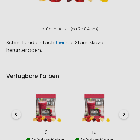
auf dem Artikel (ca. 7 x 8,4 cm)
Schnell und einfach
hier
die Standskizze
herunterladen.
Verfügbare Farben
10
15
Sofort verfügbar
Sofort verfügbar
Sofor