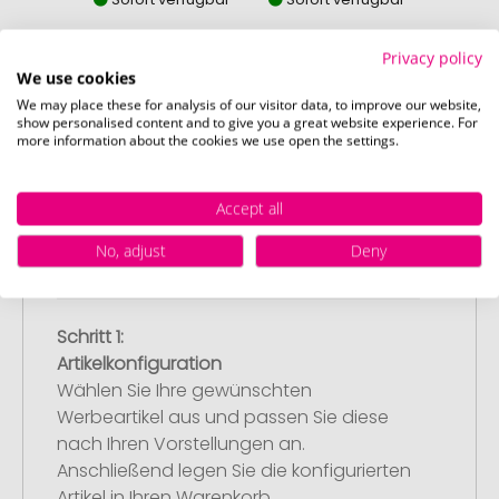
Privacy policy
We use cookies
We may place these for analysis of our visitor data, to improve our website,
show personalised content and to give you a great website experience. For
So einfach bestellen Sie Ihre Werbeartikel bei
more information about the cookies we use open the settings.
Promostore
Accept all
No, adjust
Deny
Schritt 1:
Artikelkonfiguration
Wählen Sie Ihre gewünschten
Werbeartikel aus und passen Sie diese
nach Ihren Vorstellungen an.
Anschließend legen Sie die konfigurierten
Artikel in Ihren Warenkorb.