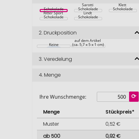
Sarotti 
Klett 
Schokolade
Schokolade
Schokolade
Ritter Sport 
Lindt 
Schokolade
Schokolade
2.
Druckposition
auf dem Artikel 
Keine
(ca. 5,7 x 5 x 1 cm)
3.
Veredelung
4.
Menge
Ihre Wunschmenge:
Menge
Stückpreis*
Muster
0,52 €
ab 500
0,92 €