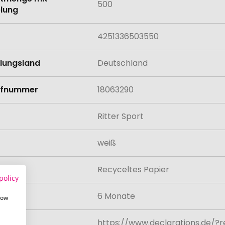
500
lung
4251336503550
llungsland
Deutschland
rifnummer
18063290
Ritter Sport
weiß
al
Recyceltes Papier
policy
rkeit
6 Monate
how
n
https://www.declarations.de/?