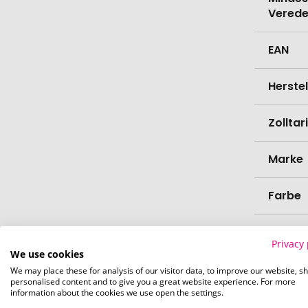
Verede
EAN
Herste
Zollta
Marke
Farbe
Materi
Privacy 
We use cookies
Haltba
We may place these for analysis of our visitor data, to improve our website, s
personalised content and to give you a great website experience. For more
information about the cookies we use open the settings.
Zutate