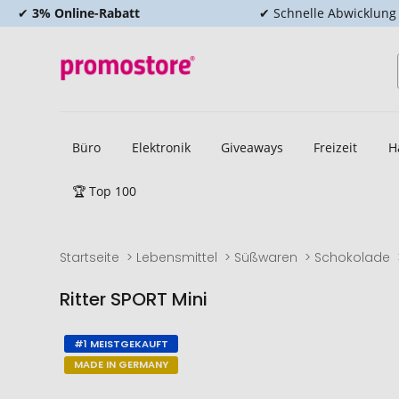
✔
3% Online-Rabatt
✔ Schnelle Abwicklung
Büro
Elektronik
Giveaways
Freizeit
H
🏆 Top 100
Startseite
Lebensmittel
Süßwaren
Schokolade
Ritter SPORT Mini
Zum
Zum
#1 MEISTGEKAUFT
Ende
Anfang
MADE IN GERMANY
der
der
Bildgalerie
Bildgalerie