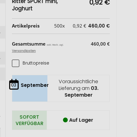
Ritter SPORT mini,
0,92 €
Joghurt
Artikelpreis
500x
0,92 €
460,00 €
Gesamtsumme
460,00 €
exkl. MwSt. zzgl.
Versandkosten
Bruttopreise
Voraussichtliche
03
September
Lieferung am
03.
September
SOFORT
Auf Lager
VERFÜGBAR