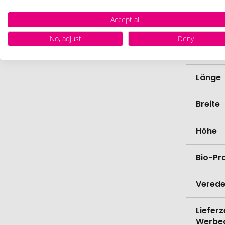
Accept all
Nährwe
No, adjust
Deny
Gesch
Länge
Breite
Höhe
Bio-Pr
Verede
Lieferz
Werbe