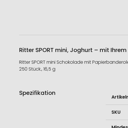
Ritter SPORT mini, Joghurt – mit Ihre
Ritter SPORT mini Schokolade mit Papierbanderole, 
250 Stück., 16,5 g
Spezifikation
Weitere
Artike
Informati
SKU
Mindes