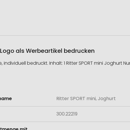
m Logo als Werbeartikel bedrucken
individuell bedruckt. Inhalt: 1 Ritter SPORT mini Joghurt N
lname
Ritter SPORT mini, Joghurt
onen
300.22219
tmenge mit