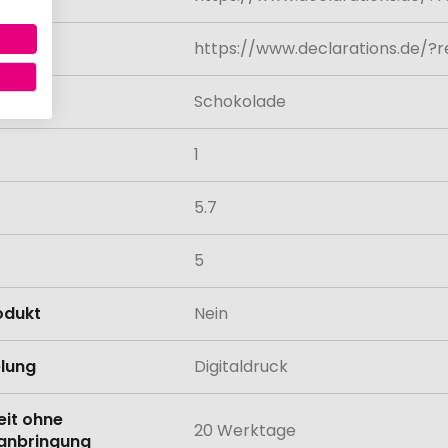
rte
https://www.declarations.de/?
mack
Schokolade
1
5.7
5
odukt
Nein
lung
Digitaldruck
eit ohne
20 Werktage
anbringung