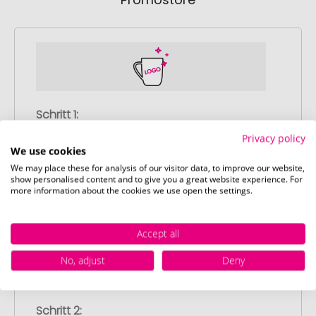
Schritt 1:
Artikelkonfiguration
Privacy policy
Wählen Sie Ihre gewünschten
We use cookies
Werbeartikel aus und passen Sie diese
We may place these for analysis of our visitor data, to improve our website,
show personalised content and to give you a great website experience. For
nach Ihren Vorstellungen an.
more information about the cookies we use open the settings.
Anschließend legen Sie die konfigurierten
Artikel in Ihren Warenkorb.
Accept all
No, adjust
Deny
Schritt 2: