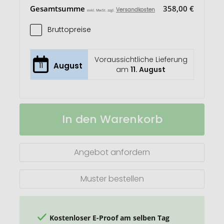
Gesamtsumme
358,00 €
Versandkosten
exkl. MwSt. zzgl.
Bruttopreise
Voraussichtliche Lieferung
11
August
am
11. August
VINGA
Auf
In den Warenkorb
Vici
Lager
Teleskop
Grillstab
Angebot anfordern
Muster bestellen
Kostenloser E-Proof am selben Tag