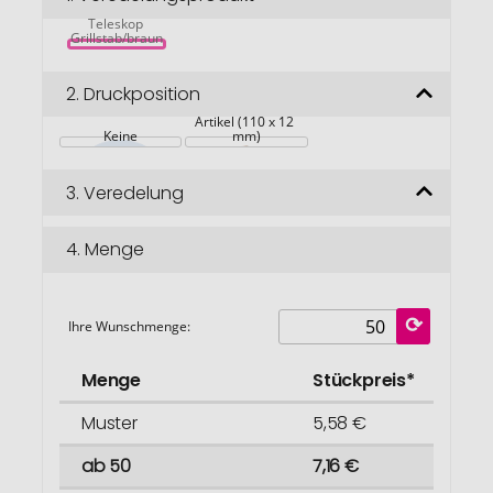
VINGA Vici 
springen
Teleskop 
Grillstab/braun
2.
Druckposition
Artikel (110 x 12 
Keine
mm)
3.
Veredelung
4.
Menge
Ihre Wunschmenge:
Menge
Stückpreis*
Muster
5,58 €
ab 50
7,16 €