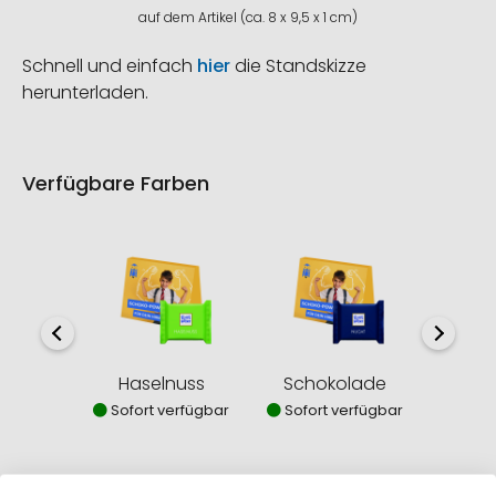
auf dem Artikel (ca. 8 x 9,5 x 1 cm)
Schnell und einfach
hier
die Standskizze
herunterladen.
Verfügbare Farben
Haselnuss
Schokolade
Ma
Sofort verfügbar
Sofort verfügbar
Sofor