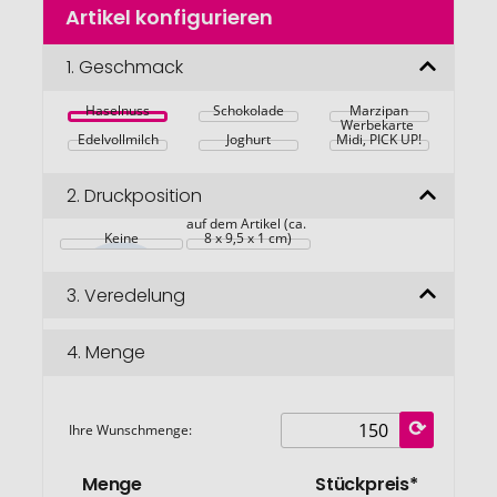
Artikel konfigurieren
Anfang
der
Bildgalerie
1.
Geschmack
springen
Haselnuss
Schokolade
Marzipan
Werbekarte 
Edelvollmilch
Joghurt
Midi, PICK UP!
2.
Druckposition
auf dem Artikel (ca. 
Keine
8 x 9,5 x 1 cm)
3.
Veredelung
4.
Menge
Ihre Wunschmenge:
Menge
Stückpreis*