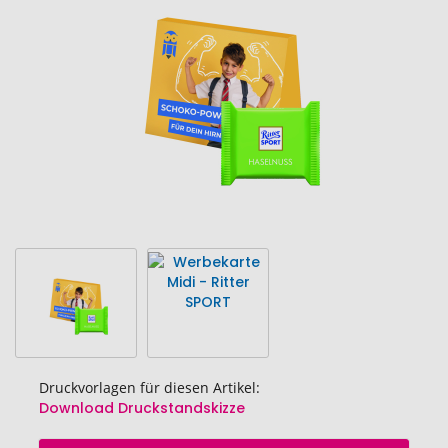
Bildgalerie
springen
Druckvorlagen für diesen Artikel:
Download Druckstandskizze
Zum