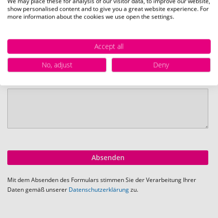
E-Mail
We may place these for analysis of our visitor data, to improve our website,
show personalised content and to give you a great website experience. For
more information about the cookies we use open the settings.
Telefonnummer
Accept all
No, adjust
Deny
Ihr Anliegen:
Absenden
Mit dem Absenden des Formulars stimmen Sie der Verarbeitung Ihrer
Daten gemäß unserer
Datenschutzerklärung
zu.